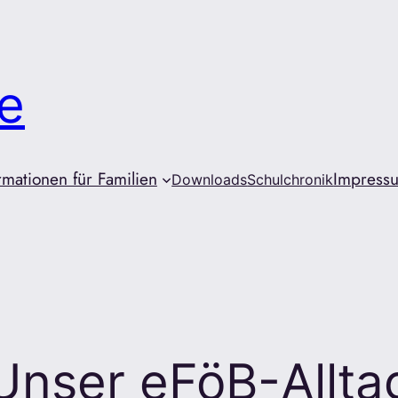
e
rmationen für Familien
Impress
Downloads
Schulchronik
Unser eFöB-Allta